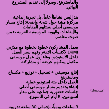
والماسترينغ، وصولاً إلى تقديم المشروع
النهائي.
هذا ليس نشاطاً عاماً، بل تجربة إبداعية
مركّزة مبنية حول نتيجة واضحة: إنتاج مسار
موسيقي أصلي يستلهم المقامات
والإيقاعات والهوية الموسيقية العربية ضمن
صوت معاصر.
يعمل المشاركون خطوة بخطوة مع مدرّبي
DRMI لاكتساب الثقة، وفهم سير العمل
داخل الاستوديو، وبناء أول عمل موسيقي
مكتمل يمكنهم عرضه أو مشاركته.
إنتاج موسيقي + تسجيل + توزيع + مكساج
وماسترينغ
العمل داخل بيئة استوديو عملية
إنشاء وتقديم مسار موسيقي أصلي
كيف ستتعلّم؟
جلسات حضورية جماعية على مدار
أسبوعين، 5 أيام في الأسبوع.
3 ساعات يومياً، بإجمالي 30 ساعة تدريبية.