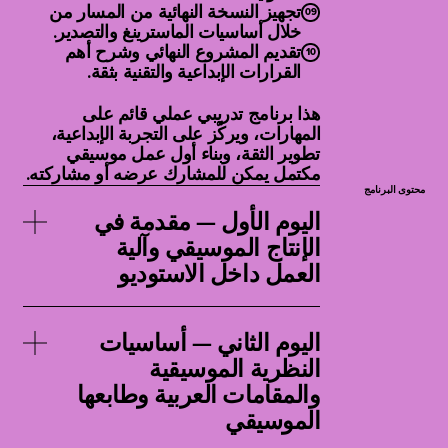
تجهيز النسخة النهائية من المسار من
خلال أساسيات الماسترينغ والتصدير.
تقديم المشروع النهائي وشرح أهم
القرارات الإبداعية والتقنية بثقة.
هذا برنامج تدريبي عملي قائم على
المهارات، ويركّز على التجربة الإبداعية،
تطوير الثقة، وبناء أول عمل موسيقي
مكتمل يمكن للمشارك عرضه أو مشاركته.
محتوى البرنامج
اليوم الأول — مقدمة في
الإنتاج الموسيقي وآلية
العمل داخل الاستوديو
يوم مخصص للدخول إلى عالم الإنتاج
الموسيقي وفهم كيفية ولادة المقطوعة،
اليوم الثاني — أساسيات
بدءًا من الفكرة الأولى وصولًا إلى الملف
النظرية الموسيقية
النهائي. يتعرّف المشاركون إلى برامج
والمقامات العربية وطابعها
محطات العمل الصوتية الرقمية (DAWs)،
وواجهات الصوت، والميكروفونات،
الموسيقي
ووحدات تحكم MIDI، والأساسيات الأولية