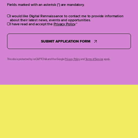
Fields marked with an asterisk (*) are mandatory.
I would like Digital Rennaissance to contact me to provide information
about their latest news, events and opportunities.
I have read and accept the
Privacy Policy
.
SUBMIT APPLICATION FORM
This site is protected by reCAPTCHA and the Google
Privacy Policy
and
Terms of Service
apply.