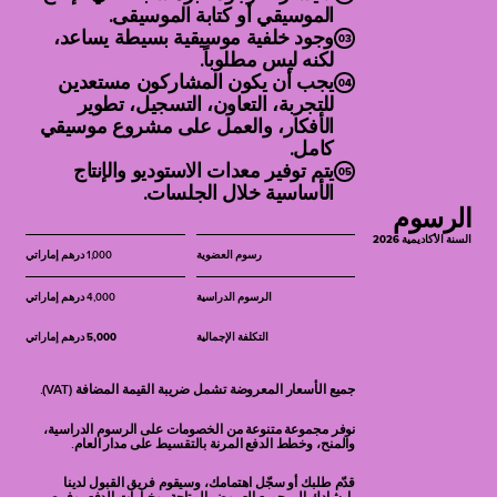
الموسيقي أو كتابة الموسيقى.
الإبداعية والتقنية، ويتلقّون الملاحظات
والتوجيهات التي تساعدهم على مواصلة
وجود خلفية موسيقية بسيطة يساعد،
يغادر كل مشارك بنسخة نهائية خضعت
لكنه ليس مطلوباً.
تطوير موسيقاهم بعد انتهاء المخيم.
للماسترينغ، وتم تصديرها بالصيغ المناسبة
يجب أن يكون المشاركون مستعدين
لتكون جاهزة للمشاركة أو الإصدار.
للتجربة، التعاون، التسجيل، تطوير
يغادر كل مشارك بمقطوعة موسيقية
الأفكار، والعمل على مشروع موسيقي
مكتملة الإنتاج، وخبرة في تقديم مشروعه
كامل.
أمام الآخرين، وخطوات واضحة لمواصلة
يتم توفير معدات الاستوديو والإنتاج
رحلته في مجال الإنتاج الموسيقي المتأثر
الأساسية خلال الجلسات.
بالألوان والأنماط العربية.
الرسوم
السنة الأكاديمية 2026
رسوم العضوية
1,000 درهم إماراتي
الرسوم الدراسية
4,000 درهم إماراتي
التكلفة الإجمالية
5,000 درهم إماراتي
جميع الأسعار المعروضة تشمل ضريبة القيمة المضافة (VAT).
نوفر مجموعة متنوعة من الخصومات على الرسوم الدراسية،
والمنح، وخطط الدفع المرنة بالتقسيط على مدار العام.
قدّم طلبك أو سجّل اهتمامك، وسيقوم فريق القبول لدينا